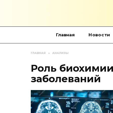
Перейти
к
содержанию
Главная
Новости
ГЛАВНАЯ
»
АНАЛИЗЫ
Роль биохимии
заболеваний