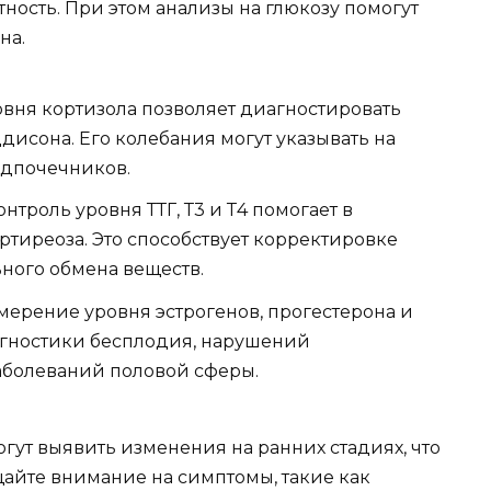
ность. При этом анализы на глюкозу помогут
на.
вня кортизола позволяет диагностировать
исона. Его колебания могут указывать на
адпочечников.
нтроль уровня ТТГ, Т3 и Т4 помогает в
тиреоза. Это способствует корректировке
ого обмена веществ.
ерение уровня эстрогенов, прогестерона и
агностики бесплодия, нарушений
аболеваний половой сферы.
гут выявить изменения на ранних стадиях, что
щайте внимание на симптомы, такие как