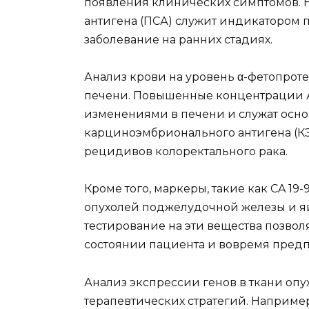
появления клинических симптомов. 
антигена (ПСА) служит индикатором п
заболевание на ранних стадиях.
Анализ крови на уровень α-фетопрот
печени. Повышенные концентрации 
изменениями в печени и служат осн
карциноэмбрионального антигена (К
рецидивов колоректального рака.
Кроме того, маркеры, такие как CA 19
опухолей поджелудочной железы и яи
тестирование на эти вещества позвол
состоянии пациента и вовремя пред
Анализ экспрессии генов в ткани опу
терапевтических стратегий. Наприме