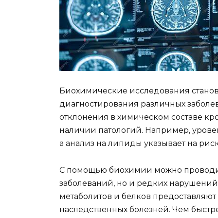
Биохимические исследования станов
диагностирования различных заболев
отклонения в химическом составе кро
наличии патологий. Например, урове
а анализ на липиды указывает на рис
С помощью биохимии можно проводит
заболеваний, но и редких нарушений
метаболитов и белков предоставляют
наследственных болезней. Чем быстре